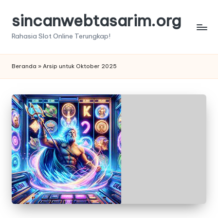
sincanwebtasarim.org
Skip
to
Rahasia Slot Online Terungkap!
content
Beranda
»
Arsip untuk Oktober 2025