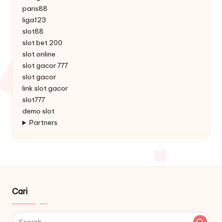
paris88
liga123
slot88
slot bet 200
slot online
slot gacor 777
slot gacor
link slot gacor
slot777
demo slot
Partners
Cari