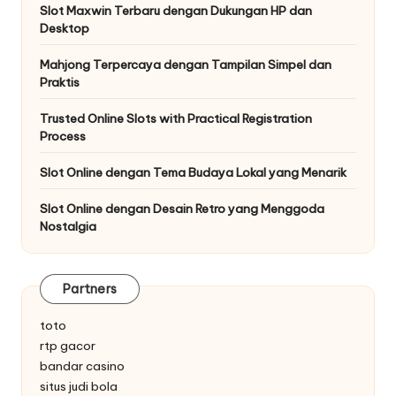
Slot Maxwin Terbaru dengan Dukungan HP dan
Desktop
Mahjong Terpercaya dengan Tampilan Simpel dan
Praktis
Trusted Online Slots with Practical Registration
Process
Slot Online dengan Tema Budaya Lokal yang Menarik
Slot Online dengan Desain Retro yang Menggoda
Nostalgia
Partners
toto
rtp gacor
bandar casino
situs judi bola